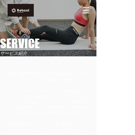
​SERVICE
​サービス紹介
​最短で最大の効果を上げる最先端メソッド
トレーニングの常識を一歩先へ
フィジカルパフォーマンスコーチ絹谷真人がプ
ロデュースする最新トレーニングメソッドは
ファシア（筋膜など）へのアプローチや動作分
析、姿勢分析をし、より効率的に人間本来の
動きを習得させ、改善へと導きます。
筋肉や骨格アライメント（骨の配列）にアプロ
ーチするトレーニングとファシアアプローチ
（痛みの出ない筋膜矯正）を行うことで身体の