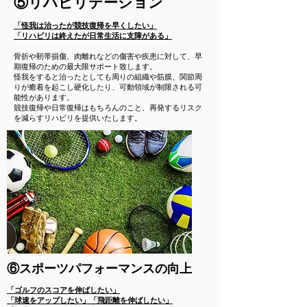
​⑤リハビリテーション
「​怪我は治ったが競技復帰を早くしたい」
「リハビリは終えたが日常生活に支障がある」
骨折や靭帯損傷、肉離れなどの傷害や疾患に対して、早
期復帰のための最大限サポート致します。
怪我をすると治ったとしても周りの組織や筋膜、関節周
りが癒着を起こし硬化したり、可動領域が制限される可
能性があります。​
競技復帰や日常復帰はもちろんのこと、再発するリスク
を減らすリハビリを提供いたします。
​⑥スポーツパフォーマンスの向上
「ゴルフのスコアを伸ばしたい」​
「球速をアップしたい」「飛距離を伸ばしたい」